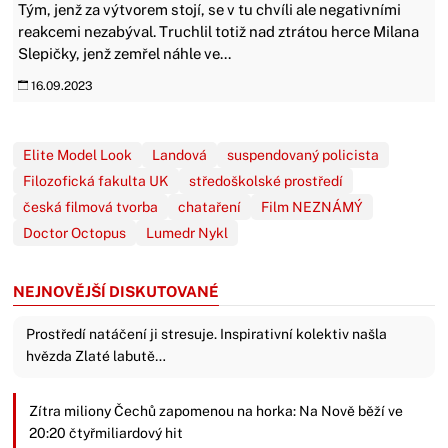
Tým, jenž za výtvorem stojí, se v tu chvíli ale negativními
reakcemi nezabýval. Truchlil totiž nad ztrátou herce Milana
Slepičky, jenž zemřel náhle ve...
16.09.2023
Elite Model Look
Landová
suspendovaný policista
Filozofická fakulta UK
středoškolské prostředí
česká filmová tvorba
chataření
Film NEZNÁMÝ
Doctor Octopus
Lumedr Nykl
NEJNOVĚJŠÍ DISKUTOVANÉ
Prostředí natáčení ji stresuje. Inspirativní kolektiv našla
hvězda Zlaté labutě…
Zítra miliony Čechů zapomenou na horka: Na Nově běží ve
20:20 čtyřmiliardový hit