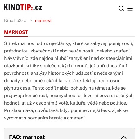
Kinotip2.cz
marnost
MARNOST
Štítek marnost sdružuje články, které se zabývají pomíjivostí,
prázdnotou, zbytečností nebo neúčelností lidského snažení.
Návštěvníci zde najdou hlubší zamyšlení nad existenciálními
otázkami, kritiky společenských trendů, jež upřednostňují
povrchnost, analýzy historických událostí s nečekanými
dopady, nebo umělecká díla, která reflektují neúprosné
plynutí času. Tento oddíl nabízí pohledy na témata, kde se
projevuje konečnost, nesmyslnost či iluzorní povaha určitých
hodnot, ať už v osobním životě, kultuře, vědě nebo politice.
Prozkoumává, co zůstává, když pomine vnější lesk, a jak se
vyrovnat s poznáním hranic a omezení.
FAQ: marnost