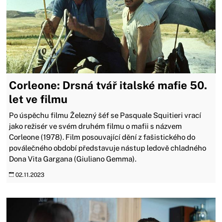
Corleone: Drsná tvář italské mafie 50.
let ve filmu
Po úspěchu filmu Železný šéf se Pasquale Squitieri vrací
jako režisér ve svém druhém filmu o mafii s názvem
Corleone (1978). Film posouvající dění z fašistického do
poválečného období představuje nástup ledově chladného
Dona Vita Gargana (Giuliano Gemma).
02.11.2023