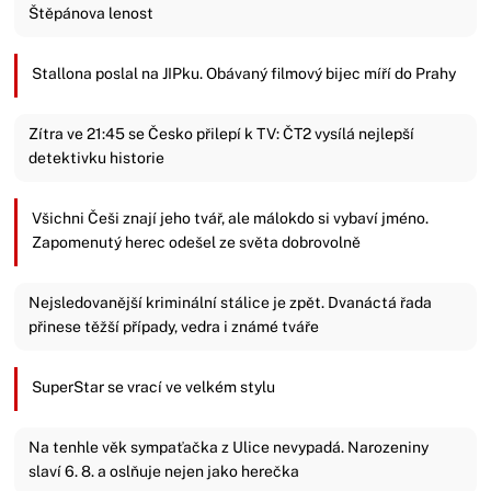
Štěpánova lenost
Stallona poslal na JIPku. Obávaný filmový bijec míří do Prahy
Zítra ve 21:45 se Česko přilepí k TV: ČT2 vysílá nejlepší
detektivku historie
Všichni Češi znají jeho tvář, ale málokdo si vybaví jméno.
Zapomenutý herec odešel ze světa dobrovolně
Nejsledovanější kriminální stálice je zpět. Dvanáctá řada
přinese těžší případy, vedra i známé tváře
SuperStar se vrací ve velkém stylu
Na tenhle věk sympaťačka z Ulice nevypadá. Narozeniny
slaví 6. 8. a oslňuje nejen jako herečka