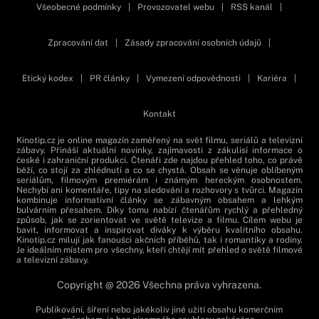
Všeobecné podmínky
|
Provozovatel webu
|
RSS kanál
|
Zpracování dat
|
Zásady zpracování osobních údajů
|
Etický kodex
|
PR články
|
Vymezení odpovědnosti
|
Kariéra
|
Kontakt
Kinotip.cz je online magazín zaměřený na svět filmu, seriálů a televizní
zábavy. Přináší aktuální novinky, zajímavosti z zákulisí informace o
české i zahraniční produkci. Čtenáři zde najdou přehled toho, co právě
běží, co stojí za zhlédnutí a co se chystá. Obsah se věnuje oblíbeným
seriálům, filmovým premiérám i známým hereckým osobnostem.
Nechybí ani komentáře, tipy na sledování a rozhovory s tvůrci. Magazín
kombinuje informativní články se zábavným obsahem a lehkým
bulvárním přesahem. Díky tomu nabízí čtenářům rychlý a přehledný
způsob, jak se zorientovat ve světě televize a filmu. Cílem webu je
bavit, informovat a inspirovat diváky k výběru kvalitního obsahu.
Kinotip.cz milují jak fanoušci akčních příběhů, tak i romantiky a rodiny.
Je ideálním místem pro všechny, kteří chtějí mít přehled o světě filmové
a televizní zábavy.
Copyright @ 2026 Všechna práva vyhrazena.
Publikování, šíření nebo jakékoliv jiné užití obsahu komerčním