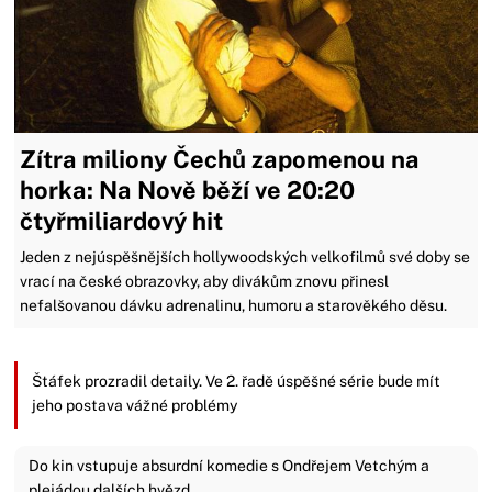
Zítra miliony Čechů zapomenou na
horka: Na Nově běží ve 20:20
čtyřmiliardový hit
Jeden z nejúspěšnějších hollywoodských velkofilmů své doby se
vrací na české obrazovky, aby divákům znovu přinesl
nefalšovanou dávku adrenalinu, humoru a starověkého děsu.
Štáfek prozradil detaily. Ve 2. řadě úspěšné série bude mít
jeho postava vážné problémy
Do kin vstupuje absurdní komedie s Ondřejem Vetchým a
plejádou dalších hvězd