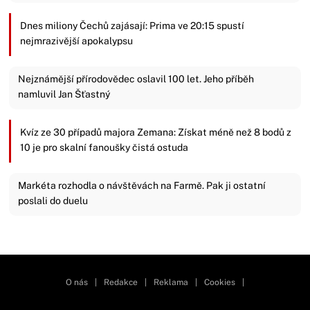
Dnes miliony Čechů zajásají: Prima ve 20:15 spustí
nejmrazivější apokalypsu
Nejznámější přírodovědec oslavil 100 let. Jeho příběh
namluvil Jan Šťastný
Kvíz ze 30 případů majora Zemana: Získat méně než 8 bodů z
10 je pro skalní fanoušky čistá ostuda
Markéta rozhodla o návštěvách na Farmě. Pak ji ostatní
poslali do duelu
Zavřít reklamu
O nás
|
Redakce
|
Reklama
|
Cookies
|