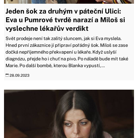
Jeden šok za druhým v páteční Ulici:
Eva u Pumrové tvrdě narazí a Miloš si
vyslechne lékařův verdikt
Svět prodeje není tak zalitý sluncem, jak si Eva myslela.
Hned první zákaznice jí připraví pořádný šok. Miloš se zase
dočká nepříjemného překvapení u lékaře. Když uslyší
diagnózu, přejde ho i chuť na pivo. Po náladě bude mít také
Marie. Po další bombě, kterou Blanka vypustí,...
28.09.2023