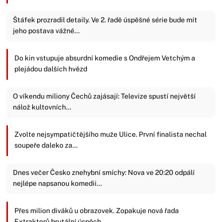
Štáfek prozradil detaily. Ve 2. řadě úspěšné série bude mít
jeho postava vážné…
Do kin vstupuje absurdní komedie s Ondřejem Vetchým a
plejádou dalších hvězd
O víkendu miliony Čechů zajásají: Televize spustí největší
nálož kultovních…
Zvolte nejsympatičtějšího muže Ulice. První finalista nechal
soupeře daleko za…
Dnes večer Česko znehybní smíchy: Nova ve 20:20 odpálí
nejlépe napsanou komedii…
Přes milion diváků u obrazovek. Zopakuje nová řada
Extraktorů brutální úspěch…