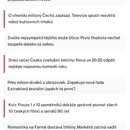
O víkendu miliony Čechů zajásají: Televize spustí největší
nálož kultovních trháků
Zvolte nejsympatičtějšího muže Ulice. První finalista nechal
soupeře daleko za sebou
Dnes večer Česko znehybní smíchy: Nova ve 20:20 odpálí
nejlépe napsanou komedii roku
Přes milion diváků u obrazovek. Zopakuje nová řada
Extraktorů brutální úspěch té první?
Kvíz: Pouze 1 z 10 pamětníků dokáže správně poznat všech
10 českých filmů a seriálů 90. let
Romantika na Farmě dostává trhliny. Markétě začíná vadit