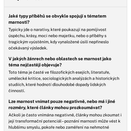
Jaké typy příběhů se obvykle spojují s tématem
marnosti?
Typicky jde o narativy, které poukazují na pomíjivost
úspěchu, krásy, moci nebo majetku, nebo o příběhy s
tragickým vyústěním, kdy vynaložené úsilí nepřineslo
očekávaný výsledek.
V jakých žánrech nebo oblastech se marnost jako
téma nejčastěji objevuje?
Toto téma je časté ve filozofických esejích, literatuře,
umělecké kritice, sociologických analýzách a historických
studiích, které hodnotí dlouhodobé dopady lidských
činností.
Lze marnost vnímat pouze negativně, nebo má i jiné
rozměry, které články mohou prozkoumávat?
Ačkoli je často vnímána negativně, články mohou zkoumat i
její transformační potenciál – poznání marnosti může vést k
hlubšímu smyslu, pokoře nebo zaměření na nehmotné