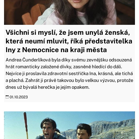
Všichni si myslí, že jsem unylá ženská,
která neumí mluvit, říká představitelka
Iny z Nemocnice na kraji města
Andrea Čunderlíková byla díky svému zevnějšku odsouzená
hrát romanticky založené dívky, zasněně hledící do dáli.
Nejvíce ji proslavila zdravotní sestřička Ina, krásná, ale tichá
a plachá. Zahrát ji právě takovou bylo velkou výzvou, protože
dnes už bývalá herečka je jejím opakem.
01.10.2023