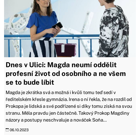
Dnes v Ulici: Magda neumí oddělit
profesní život od osobního a ne všem
se to bude líbit
Magda je zkrátka svá a možná i kvůli tomu teď sedí v
ředitelském křesle gymnázia. Irena o ní řekla, že na rozdíl od
Prokopa je lidská a své podřízené si díky tomu získá na svou
stranu. Měla pravdu jen částečně. Takový Prokop Magdiny
názory a postupy neschvaluje a nováček Soňa...
06.10.2023