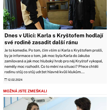
Dnes v Ulici: Karla s Kryštofem hodlají
své rodině zasadit další ránu
Je to komedie. Po tom, čím vším si Karla s Kryštofem prošli,
by je informace o tom, jak moc byla Karla do Jakuba
zamilovaná a jak moc hluboký hrob pro něj Kryštof vykopal,
neměly moc rozhodit. Co to mění na situaci? Přece chtěli
rodinu stůj co stůj udržet hlavně kvůli klukům....
12.02.2024
MOŽNÁ JSTE ZMEŠKALI