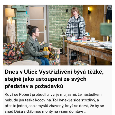
Dnes v Ulici: Vystřízlivění bývá těžké,
stejně jako ustoupení ze svých
představ a požadavků
Když se Robert probudí u Ivy, je mu jasné, že následkem
nebude jen těžká kocovina. To Hynek je sice střízlivý, a
přesto jedná jako smyslů zbavený, když se dozví, že by se
snad Dáša s Gábinou mohly na všem domluvit.