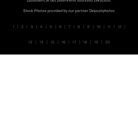
způsobem, je bez písemného souhlasu zakázáno.
Stock Photos provided by our partner
Depositphotos
1
|
2
|
3
|
4
|
5
|
6
|
7
|
8
|
9
|
10
|
11
|
12
|
13
|
14
|
15
|
16
|
17
|
18
|
19
|
20