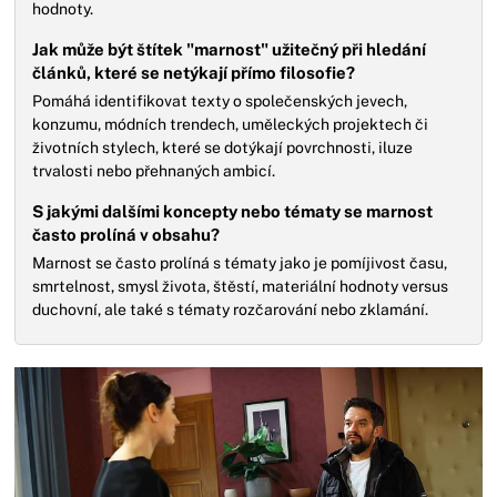
hodnoty.
Jak může být štítek "marnost" užitečný při hledání
článků, které se netýkají přímo filosofie?
Pomáhá identifikovat texty o společenských jevech,
konzumu, módních trendech, uměleckých projektech či
životních stylech, které se dotýkají povrchnosti, iluze
trvalosti nebo přehnaných ambicí.
S jakými dalšími koncepty nebo tématy se marnost
často prolíná v obsahu?
Marnost se často prolíná s tématy jako je pomíjivost času,
smrtelnost, smysl života, štěstí, materiální hodnoty versus
duchovní, ale také s tématy rozčarování nebo zklamání.