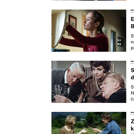
E
B
S
n
p
S
d
S
N
č
Z
k