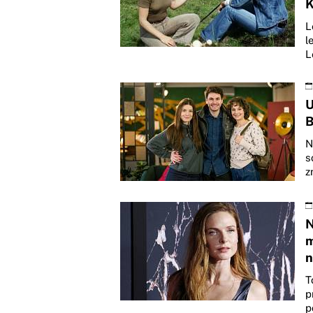
K
L
l
L
U
B
N
s
z
N
m
n
T
p
p