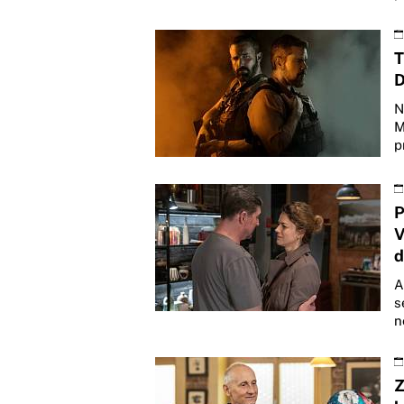
T
D
N
M
p
P
V
d
A
s
n
Z