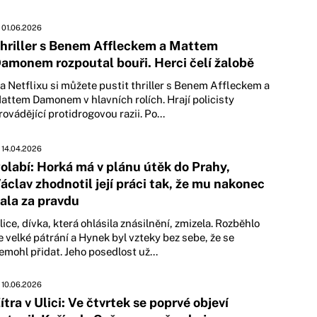
01.06.2026
hriller s Benem Affleckem a Mattem
amonem rozpoutal bouři. Herci čelí žalobě
a Netflixu si můžete pustit thriller s Benem Affleckem a
attem Damonem v hlavních rolích. Hrají policisty
rovádějící protidrogovou razii. Po...
14.04.2026
olabí: Horká má v plánu útěk do Prahy,
áclav zhodnotil její práci tak, že mu nakonec
ala za pravdu
lice, dívka, která ohlásila znásilnění, zmizela. Rozběhlo
e velké pátrání a Hynek byl vzteky bez sebe, že se
emohl přidat. Jeho posedlost už...
10.06.2026
ítra v Ulici: Ve čtvrtek se poprvé objeví