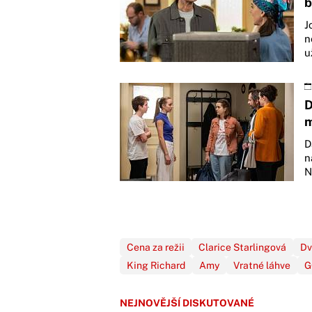
b
J
n
u
D
m
D
n
N
Cena za režii
Clarice Starlingová
Dv
King Richard
Amy
Vratné láhve
G
NEJNOVĚJŠÍ DISKUTOVANÉ