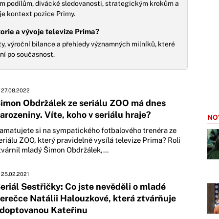
ím podílům, divácké sledovanosti, strategickým krokům a
je kontext pozice Primy.
torie a vývoje televize Prima?
xty, výroční bilance a přehledy významných milníků, které
ení po současnost.
27.08.2022
imon Obdržálek ze seriálu ZOO má dnes
arozeniny. Víte, koho v seriálu hraje?
NO
amatujete si na sympatického fotbalového trenéra ze
eriálu ZOO, který pravidelně vysílá televize Prima? Roli
tvárnil mladý Šimon Obdržálek,...
25.02.2021
eriál Sestřičky: Co jste nevěděli o mladé
erečce Natálii Halouzkové, která ztvárňuje
doptovanou Kateřinu