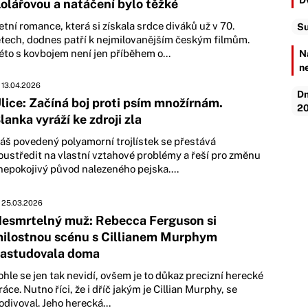
D
olářovou a natáčení bylo těžké
etní romance, která si získala srdce diváků už v 70.
Su
etech, dodnes patří k nejmilovanějším českým filmům.
éto s kovbojem není jen příběhem o...
N
n
13.04.2026
Dn
lice: Začíná boj proti psím množírnám.
20
lanka vyráží ke zdroji zla
áš povedený polyamorní trojlístek se přestává
oustředit na vlastní vztahové problémy a řeší pro změnu
nepokojivý původ nalezeného pejska....
25.03.2026
esmrtelný muž: Rebecca Ferguson si
ilostnou scénu s Cillianem Murphym
astudovala doma
ohle se jen tak nevidí, ovšem je to důkaz precizní herecké
ráce. Nutno říci, že i dříč jakým je Cillian Murphy, se
odivoval. Jeho herecká...