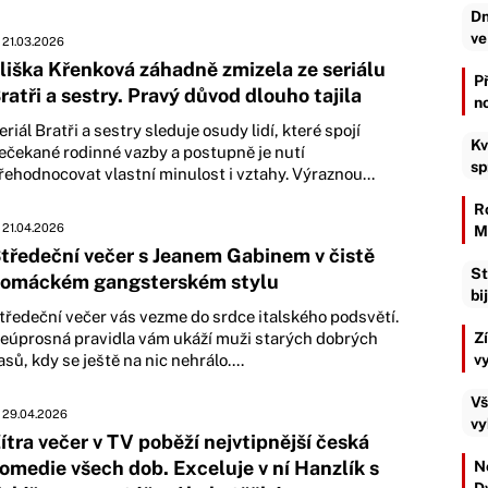
Dn
ve
21.03.2026
liška Křenková záhadně zmizela ze seriálu
P
ratři a sestry. Pravý důvod dlouho tajila
n
eriál Bratři a sestry sleduje osudy lidí, které spojí
Kv
ečekané rodinné vazby a postupně je nutí
sp
řehodnocovat vlastní minulost i vztahy. Výraznou...
R
21.04.2026
M
tředeční večer s Jeanem Gabinem v čistě
St
omáckém gangsterském stylu
bi
tředeční večer vás vezme do srdce italského podsvětí.
eúprosná pravidla vám ukáží muži starých dobrých
Z
asů, kdy se ještě na nic nehrálo....
v
Vš
29.04.2026
vy
ítra večer v TV poběží nejvtipnější česká
omedie všech dob. Exceluje v ní Hanzlík s
Ne