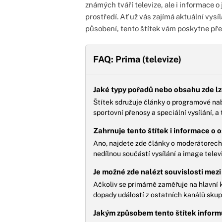
známých tváří televize, ale i informace o
prostředí. Ať už vás zajímá aktuální vysíl
působení, tento štítek vám poskytne pře
FAQ: Prima (televize)
Jaké typy pořadů nebo obsahu zde lze
Štítek sdružuje články o programové nabí
sportovní přenosy a speciální vysílání, a
Zahrnuje tento štítek i informace o
Ano, najdete zde články o moderátorech, 
nedílnou součástí vysílání a image telev
Je možné zde nalézt souvislosti mezi 
Ačkoliv se primárně zaměřuje na hlavní 
dopady událostí z ostatních kanálů skup
Jakým způsobem tento štítek informu