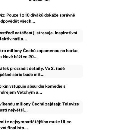
víz: Pouze 1 z 10 diváků dokáže správně
odpovědět všech…
ostředí natáčení ji stresuje. Inspirativní
lektiv našla…
ítra miliony Čechů zapomenou na horka:
a Nově běží ve 20…
áfek prozradil detaily. Ve 2. řadě
pěšné série bude mít…
o kin vstupuje absurdní komedie s
ndřejem Vetchým a…
víkendu miliony Čechů zajásají: Televize
ustí největší…
volte nejsympatičtějšího muže Ulice.
rvní finalista…