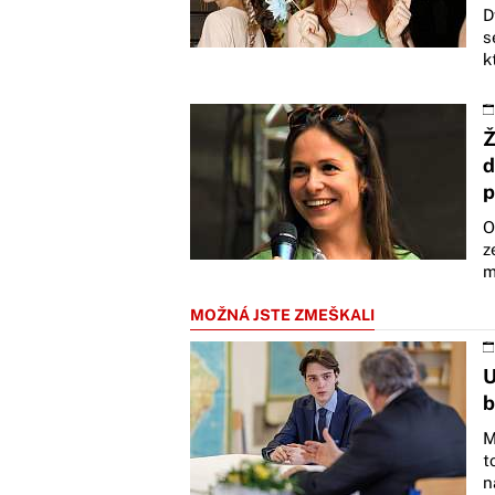
D
s
k
Ž
d
p
O
z
m
MOŽNÁ JSTE ZMEŠKALI
U
b
M
t
n