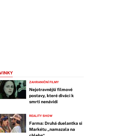
VINKY
ZAHRANIČNÍ FILMY
Nejotravnější filmové
postavy, které diváci k
smrti nenávidí
REALITY SHOW
Farma: Druhá duelantka si
Markétu „namazala na
chleba“.…