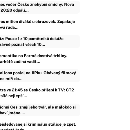
es večer Česko znehybní smíchy: Nova
 20:20 odpálí…
řes milion diváků u obrazovek. Zopakuje
ová řada…
íz: Pouze 1 z 10 pamětníků dokáže
rávně poznat všech 10…
omantika na Farmě dostává trhliny.
arkétě začíná vadit…
allona poslal na JIPku. Obávaný filmový
jec míří do…
ítra ve 21:45 se Česko přilepí k TV: ČT2
ysílá nejlepší…
ichni Češi znají jeho tvář, ale málokdo si
baví jméno.…
jsledovanější kriminální stálice je zpět.