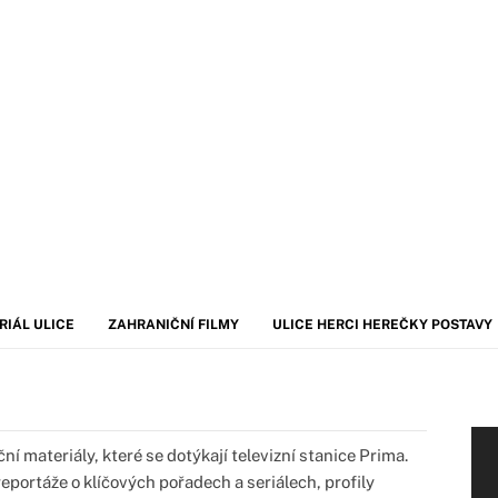
RIÁL ULICE
ZAHRANIČNÍ FILMY
ULICE HERCI HEREČKY POSTAVY
í materiály, které se dotýkají televizní stanice Prima.
portáže o klíčových pořadech a seriálech, profily