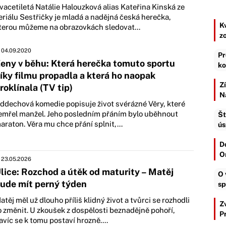
vacetiletá Natálie Halouzková alias Kateřina Kinská ze
eriálu Sestřičky je mladá a nadějná česká herečka,
K
terou můžeme na obrazovkách sledovat...
z
04.09.2020
Pr
eny v běhu: Která herečka tomuto sportu
ko
íky filmu propadla a která ho naopak
Z
roklínala (TV tip)
N
ddechová komedie popisuje život svérázné Věry, které
emřel manžel. Jeho posledním přáním bylo uběhnout
Št
araton. Věra mu chce přání splnit,...
ús
D
O
23.05.2026
lice: Rozchod a útěk od maturity – Matěj
O 
ude mít perný týden
sp
atěj měl už dlouho příliš klidný život a tvůrci se rozhodli
Z
o změnit. U zkoušek z dospělosti beznadějně pohoří,
P
avíc se k tomu postaví hrozně....