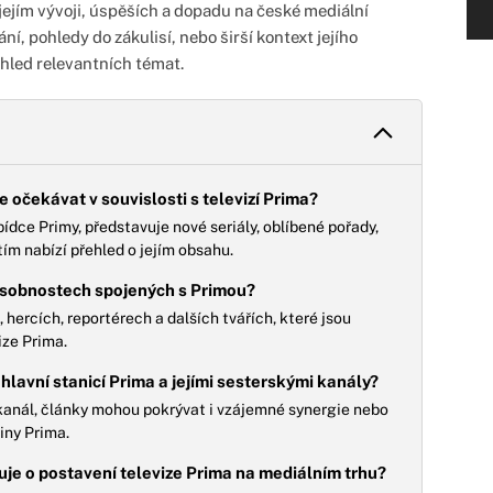
 jejím vývoji, úspěších a dopadu na české mediální
ání, pohledy do zákulisí, nebo širší kontext jejího
hled relevantních témat.
 očekávat v souvislosti s televizí Prima?
dce Primy, představuje nové seriály, oblíbené pořady,
 tím nabízí přehled o jejím obsahu.
 osobnostech spojených s Primou?
hercích, reportérech a dalších tvářích, které jsou
ize Prima.
hlavní stanicí Prima a jejími sesterskými kanály?
kanál, články mohou pokrývat i vzájemné synergie nebo
iny Prima.
je o postavení televize Prima na mediálním trhu?