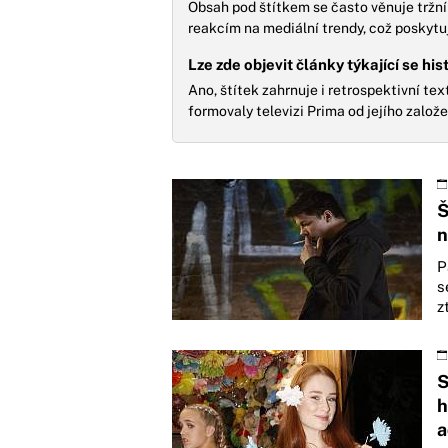
Obsah pod štítkem se často věnuje tržn
reakcím na mediální trendy, což poskytu
Lze zde objevit články týkající se his
Ano, štítek zahrnuje i retrospektivní te
formovaly televizi Prima od jejího založ
Š
n
P
s
z
S
h
a