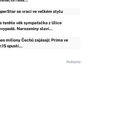
vanáctá řada…
perStar se vrací ve velkém stylu
a tenhle věk sympaťačka z Ulice
evypadá. Narozeniny slaví…
es miliony Čechů zajásají: Prima ve
:15 spustí…