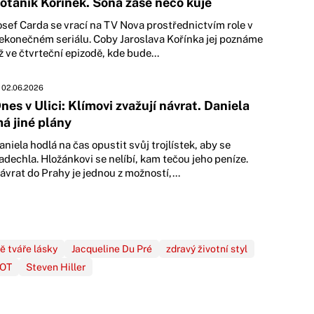
otanik Kořínek. Soňa zase něco kuje
osef Carda se vrací na TV Nova prostřednictvím role v
ekonečném seriálu. Coby Jaroslava Kořínka jej poznáme
ž ve čtvrteční epizodě, kde bude...
02.06.2026
nes v Ulici: Klímovi zvažují návrat. Daniela
á jiné plány
aniela hodlá na čas opustit svůj trojlístek, aby se
adechla. Hložánkovi se nelíbí, kam tečou jeho peníze.
ávrat do Prahy je jednou z možností,...
ĕ tváře lásky
Jacqueline Du Pré
zdravý životní styl
OT
Steven Hiller